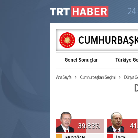
24
CUMHURBAŞKA
Genel Sonuçlar
Türkiye Ge
Ana Sayfa
Cumhurbaşkanı Seçimi
Dünya Ge
D
39.83%
41
ERDOĞAN
İNCE