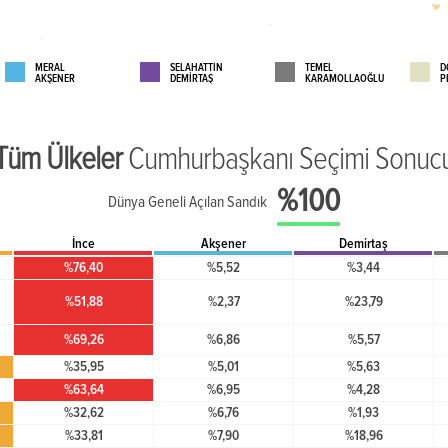
MERAL
SELAHATTİN
TEMEL
D
AKŞENER
DEMİRTAŞ
KARAMOLLAOĞLU
P
Tüm Ülkeler
Cumhurbaşkanı Seçimi Sonuc
%100
Dünya Geneli Açılan Sandık
İnce
Akşener
Demirtaş
%76,40
%5,52
%3,44
%51,88
%2,37
%23,79
%69,26
%6,86
%5,57
%35,95
%5,01
%5,63
%63,64
%6,95
%4,28
%32,62
%6,76
%1,93
%33,81
%7,90
%18,96