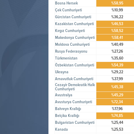
Bosna Hersek
%58,95
Çek Cumhuriyeti
%10,99
Gürcistan Cumhuriyeti
%36,22
Kazakistan Cumhuriyeti
%46,53
Kırgız Cumhuriyeti
%58,52
Makedonya Cumhuriyeti
%58,41
Moldova Cumhuriyeti
%40,49
Rusya Federasyonu
%27,26
Türkmenistan
%35,60
Özbekistan Cumhuriyeti
%54,39
Ukrayna
%29,22
Arnavutluk Cumhuriyeti
%37,99
Cezayir Demokratik Halk
%45,38
Cumhuriyeti
Avustralya
%45,29
Avusturya Cumhuriyeti
%72,34
Bahreyn Krallığı
%17,96
Belçika Krallığı
%74,85
Bulgaristan Cumhuriyeti
%25,44
Kanada
%25,53