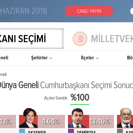
 HAZİRAN 2018
CANLI YAYIN
NI SEÇİMİ
MİLLETVEK
neli
Şehirler
İlçeler
Bö
neli
ünya Geneli
Cumhurbaşkanı Seçimi Sonu
%100
Açılan Sandık
.13%
4.64%
13.46%
AKŞENER
DEMİRTAŞ
KA