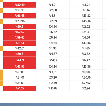
%80,49
%4,21
%4,21
%18,35
%2,68
%5,14
%66,45
%4,61
%13,82
%23,96
%2,89
%15,34
%69,21
%4,94
%2,02
%62,67
%6,32
%11,36
%59,67
%5,84
%4,66
%41,13
%4,64
%13,46
%42,01
%1,93
%1,65
%60,51
%6,37
%3,82
%41,71
%14,17
%6,42
%63,93
%4,44
%13,36
%27,08
%3,61
%1,08
%21,01
%3,20
%30,75
%31,89
%2,39
%27,52
%71,27
%10,07
%2,24