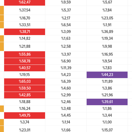
%62,47
%9,59
%5,67
%37,54
%5,37
%7,84
%16,70
%2,17
%23,05
%33,51
%6,54
%1,91
%38,71
%3,09
%36,89
%14,82
%1,63
%19,34
%21,88
%2,58
%9,98
%55,86
%3,97
%16,95
%58,78
%6,90
%9,54
%40,57
%11,39
%7,83
%19,15
%4,23
%44,23
%65,03
%6,39
%11,89
%59,50
%4,60
%3,86
%42,85
%2,99
%21,96
%18,88
%2,46
%39,61
%16,24
%3,48
%1,86
%49,75
%4,45
%3,44
%3,74
%1,14
%1,00
%23,01
%1,66
%15,07