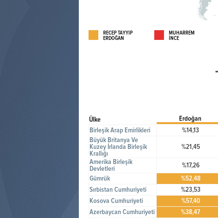
RECEP TAYYİP
MUHARREM
ERDOĞAN
İNCE
Erdoğan
Ülke
Birleşik Arap Emirlikleri
%14,13
Büyük Britanya Ve
Kuzey İrlanda Birleşik
%21,45
Krallığı
Amerika Birleşik
%17,26
Devletleri
Gümrük
%52,48
Sırbistan Cumhuriyeti
%23,53
Kosova Cumhuriyeti
%57,40
Azerbaycan Cumhuriyeti
%38,47