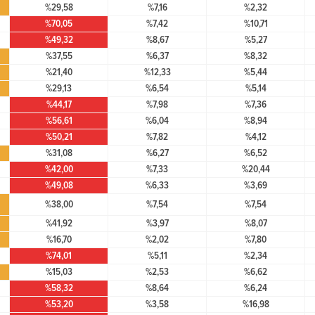
%29,58
%7,16
%2,32
%70,05
%7,42
%10,71
%49,32
%8,67
%5,27
%37,55
%6,37
%8,32
%21,40
%12,33
%5,44
%29,13
%6,54
%5,14
%44,17
%7,98
%7,36
%56,61
%6,04
%8,94
%50,21
%7,82
%4,12
%31,08
%6,27
%6,52
%42,00
%7,33
%20,44
%49,08
%6,33
%3,69
%38,00
%7,54
%7,54
%41,92
%3,97
%8,07
%16,70
%2,02
%7,80
%74,01
%5,11
%2,34
%15,03
%2,53
%6,62
%58,32
%8,64
%6,24
%53,20
%3,58
%16,98