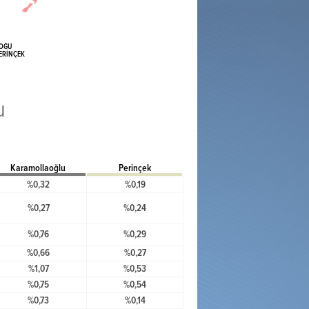
OĞU
ERİNÇEK
u
Karamollaoğlu
Perinçek
%0,32
%0,19
%0,27
%0,24
%0,76
%0,29
%0,66
%0,27
%1,07
%0,53
%0,75
%0,54
%0,73
%0,14