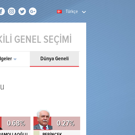
Türkçe
İLİ GENEL SEÇİMİ
lgeler
Dünya Geneli
cu
0.68%
0.27%
RAMOLLAOĞLU
PERİNÇEK