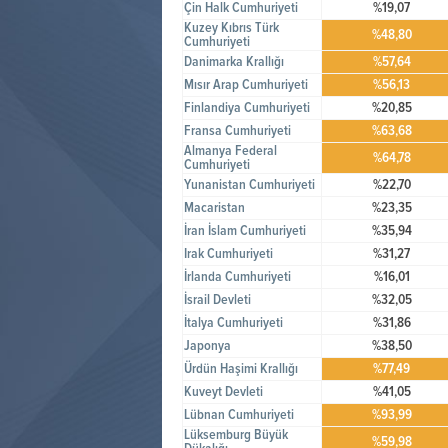
Çin Halk Cumhuriyeti
%19,07
Kuzey Kıbrıs Türk
%48,80
Cumhuriyeti
Danimarka Krallığı
%57,64
Mısır Arap Cumhuriyeti
%56,13
Finlandiya Cumhuriyeti
%20,85
Fransa Cumhuriyeti
%63,68
Almanya Federal
%64,78
Cumhuriyeti
Yunanistan Cumhuriyeti
%22,70
Macaristan
%23,35
İran İslam Cumhuriyeti
%35,94
Irak Cumhuriyeti
%31,27
İrlanda Cumhuriyeti
%16,01
İsrail Devleti
%32,05
İtalya Cumhuriyeti
%31,86
Japonya
%38,50
Ürdün Haşimi Krallığı
%77,49
Kuveyt Devleti
%41,05
Lübnan Cumhuriyeti
%93,99
Lüksemburg Büyük
%59,98