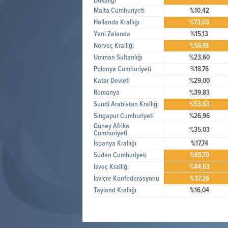
Dükalığı
Malta Cumhuriyeti
%10,42
Hollanda Krallığı
%73,03
Yeni Zelanda
%15,13
Norveç Krallığı
%56,18
Umman Sultanlığı
%23,60
Polonya Cumhuriyeti
%18,76
Katar Devleti
%29,00
Romanya
%39,83
Suudi Arabistan Krallığı
%53,63
Singapur Cumhuriyeti
%26,96
Güney Afrika
%35,03
Cumhuriyeti
İspanya Krallığı
%17,74
Sudan Cumhuriyeti
%65,70
İsveç Krallığı
%44,63
İsviçre Konfederasyonu
%37,26
Tayland Krallığı
%16,04