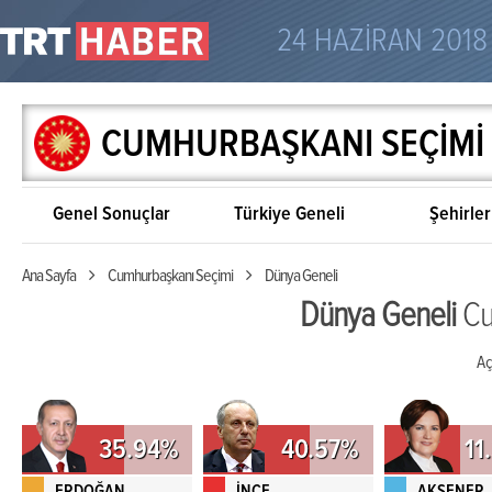
24 HAZİRAN 2018
CUMHURBAŞKANI SEÇİMİ
Genel Sonuçlar
Türkiye Geneli
Şehirler
Ana Sayfa
Cumhurbaşkanı Seçimi
Dünya Geneli
Dünya Geneli
Cu
Aç
35.94%
40.57%
11
ERDOĞAN
İNCE
AKŞENER