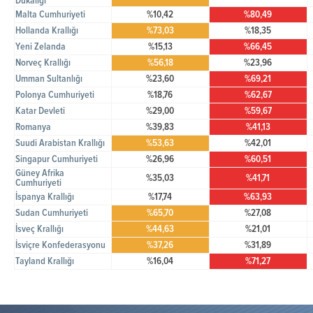
Dükalığı
Malta Cumhuriyeti
%10,42
%80,49
Hollanda Krallığı
%73,03
%18,35
Yeni Zelanda
%15,13
%66,45
Norveç Krallığı
%56,18
%23,96
Umman Sultanlığı
%23,60
%69,21
Polonya Cumhuriyeti
%18,76
%62,67
Katar Devleti
%29,00
%59,67
Romanya
%39,83
%41,13
Suudi Arabistan Krallığı
%53,63
%42,01
Singapur Cumhuriyeti
%26,96
%60,51
Güney Afrika
%35,03
%41,71
Cumhuriyeti
İspanya Krallığı
%17,74
%63,93
Sudan Cumhuriyeti
%65,70
%27,08
İsveç Krallığı
%44,63
%21,01
İsviçre Konfederasyonu
%37,26
%31,89
Tayland Krallığı
%16,04
%71,27