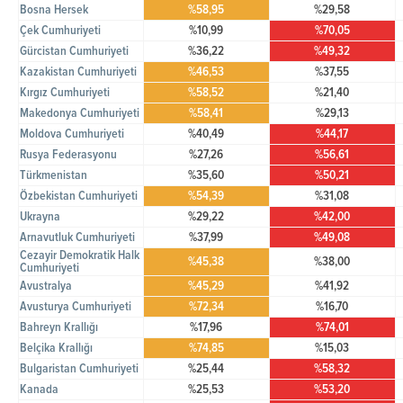
Bosna Hersek
%58,95
%29,58
Çek Cumhuriyeti
%10,99
%70,05
Gürcistan Cumhuriyeti
%36,22
%49,32
Kazakistan Cumhuriyeti
%46,53
%37,55
Kırgız Cumhuriyeti
%58,52
%21,40
Makedonya Cumhuriyeti
%58,41
%29,13
Moldova Cumhuriyeti
%40,49
%44,17
Rusya Federasyonu
%27,26
%56,61
Türkmenistan
%35,60
%50,21
Özbekistan Cumhuriyeti
%54,39
%31,08
Ukrayna
%29,22
%42,00
Arnavutluk Cumhuriyeti
%37,99
%49,08
Cezayir Demokratik Halk
%45,38
%38,00
Cumhuriyeti
Avustralya
%45,29
%41,92
Avusturya Cumhuriyeti
%72,34
%16,70
Bahreyn Krallığı
%17,96
%74,01
Belçika Krallığı
%74,85
%15,03
Bulgaristan Cumhuriyeti
%25,44
%58,32
Kanada
%25,53
%53,20