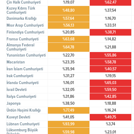
Çin Halk Cumhuriyeti
%19,07
%62,47
Kuzey Kıbrıs Türk
%48,80
%37,54
Cumhuriyeti
Danimarka Krallığı
%57,64
%16,70
Mısır Arap Cumhuriyeti
%56,13
%33,51
Finlandiya Cumhuriyeti
%20,85
%38,71
Fransa Cumhuriyeti
%63,68
%14,82
Almanya Federal
%64,78
%21,88
Cumhuriyeti
Yunanistan Cumhuriyeti
%22,70
%55,86
Macaristan
%23,35
%58,78
İran İslam Cumhuriyeti
%35,94
%40,57
Irak Cumhuriyeti
%31,27
%19,15
İrlanda Cumhuriyeti
%16,01
%65,03
İsrail Devleti
%32,05
%59,50
İtalya Cumhuriyeti
%31,86
%42,85
Japonya
%38,50
%18,88
Ürdün Haşimi Krallığı
%77,49
%16,24
Kuveyt Devleti
%41,05
%49,75
Lübnan Cumhuriyeti
%93,99
%3,74
Lüksemburg Büyük
%59,98
%23,01