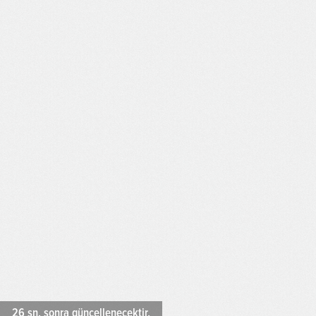
25
sn. sonra güncellenecektir.