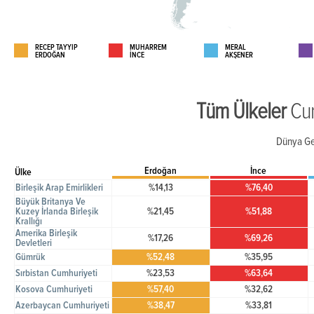
RECEP TAYYİP
MUHARREM
MERAL
ERDOĞAN
İNCE
AKŞENER
Tüm Ülkeler
Cu
Dünya Ge
Erdoğan
İnce
Ülke
Birleşik Arap Emirlikleri
%14,13
%76,40
Büyük Britanya Ve
Kuzey İrlanda Birleşik
%21,45
%51,88
Krallığı
Amerika Birleşik
%17,26
%69,26
Devletleri
Gümrük
%52,48
%35,95
Sırbistan Cumhuriyeti
%23,53
%63,64
Kosova Cumhuriyeti
%57,40
%32,62
Azerbaycan Cumhuriyeti
%38,47
%33,81