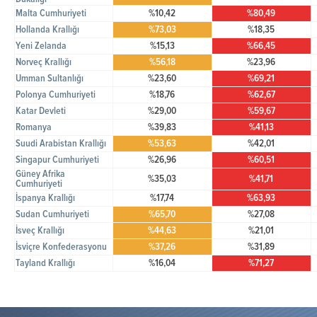
Malta Cumhuriyeti
%10,42
%80,49
Hollanda Krallığı
%73,03
%18,35
Yeni Zelanda
%15,13
%66,45
Norveç Krallığı
%56,18
%23,96
Umman Sultanlığı
%23,60
%69,21
Polonya Cumhuriyeti
%18,76
%62,67
Katar Devleti
%29,00
%59,67
Romanya
%39,83
%41,13
Suudi Arabistan Krallığı
%53,63
%42,01
Singapur Cumhuriyeti
%26,96
%60,51
Güney Afrika
%35,03
%41,71
Cumhuriyeti
İspanya Krallığı
%17,74
%63,93
Sudan Cumhuriyeti
%65,70
%27,08
İsveç Krallığı
%44,63
%21,01
İsviçre Konfederasyonu
%37,26
%31,89
Tayland Krallığı
%16,04
%71,27