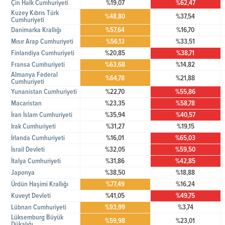
Çin Halk Cumhuriyeti
%19,07
%62,47
Kuzey Kıbrıs Türk
%48,80
%37,54
Cumhuriyeti
Danimarka Krallığı
%57,64
%16,70
Mısır Arap Cumhuriyeti
%56,13
%33,51
Finlandiya Cumhuriyeti
%20,85
%38,71
Fransa Cumhuriyeti
%63,68
%14,82
Almanya Federal
%64,78
%21,88
Cumhuriyeti
Yunanistan Cumhuriyeti
%22,70
%55,86
Macaristan
%23,35
%58,78
İran İslam Cumhuriyeti
%35,94
%40,57
Irak Cumhuriyeti
%31,27
%19,15
İrlanda Cumhuriyeti
%16,01
%65,03
İsrail Devleti
%32,05
%59,50
İtalya Cumhuriyeti
%31,86
%42,85
Japonya
%38,50
%18,88
Ürdün Haşimi Krallığı
%77,49
%16,24
Kuveyt Devleti
%41,05
%49,75
Lübnan Cumhuriyeti
%93,99
%3,74
Lüksemburg Büyük
%59,98
%23,01
Dükalığı