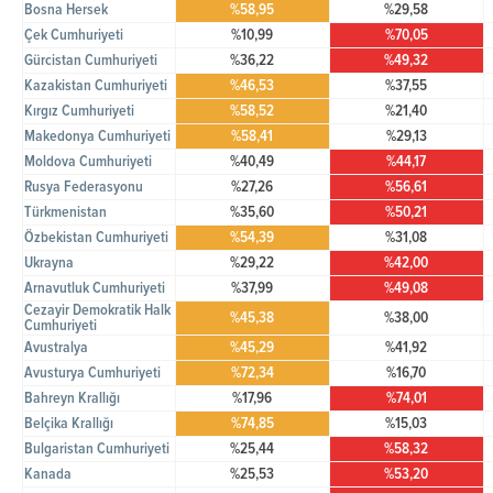
Bosna Hersek
%58,95
%29,58
Çek Cumhuriyeti
%10,99
%70,05
Gürcistan Cumhuriyeti
%36,22
%49,32
Kazakistan Cumhuriyeti
%46,53
%37,55
Kırgız Cumhuriyeti
%58,52
%21,40
Makedonya Cumhuriyeti
%58,41
%29,13
Moldova Cumhuriyeti
%40,49
%44,17
Rusya Federasyonu
%27,26
%56,61
Türkmenistan
%35,60
%50,21
Özbekistan Cumhuriyeti
%54,39
%31,08
Ukrayna
%29,22
%42,00
Arnavutluk Cumhuriyeti
%37,99
%49,08
Cezayir Demokratik Halk
%45,38
%38,00
Cumhuriyeti
Avustralya
%45,29
%41,92
Avusturya Cumhuriyeti
%72,34
%16,70
Bahreyn Krallığı
%17,96
%74,01
Belçika Krallığı
%74,85
%15,03
Bulgaristan Cumhuriyeti
%25,44
%58,32
Kanada
%25,53
%53,20