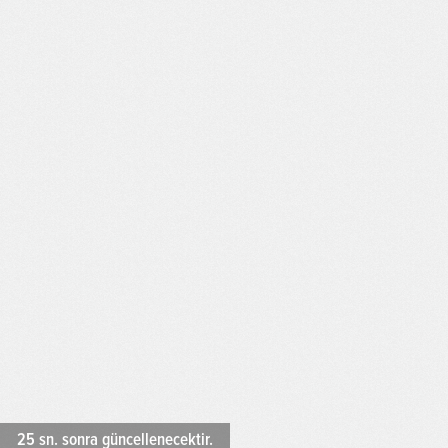
24
sn. sonra güncellenecektir.