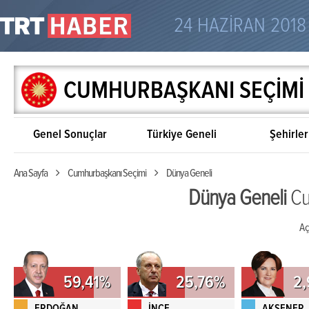
24 HAZİRAN 2018
CUMHURBAŞKANI SEÇİMİ
Genel Sonuçlar
Türkiye Geneli
Şehirler
Ana Sayfa
Cumhurbaşkanı Seçimi
Dünya Geneli
Dünya Geneli
Cu
Aç
59,41%
25,76%
2
ERDOĞAN
İNCE
AKŞENER