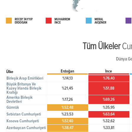
RECEP TAYYİP
MUHARREM
MERAL
ERDOĞAN
İNCE
AKŞENER
Tüm Ülkeler
Cu
Dünya Ge
Erdoğan
İnce
Ülke
Birleşik Arap Emirlikleri
%14,13
%76,40
Büyük Britanya Ve
Kuzey İrlanda Birleşik
%21,45
%51,88
Krallığı
Amerika Birleşik
%17,26
%69,26
Devletleri
Gümrük
%52,48
%35,95
Sırbistan Cumhuriyeti
%23,53
%63,64
Kosova Cumhuriyeti
%57,40
%32,62
Azerbaycan Cumhuriyeti
%38,47
%33,81