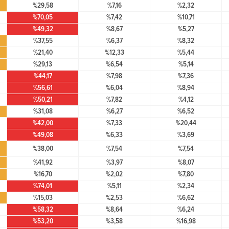
%29,58
%7,16
%2,32
%70,05
%7,42
%10,71
%49,32
%8,67
%5,27
%37,55
%6,37
%8,32
%21,40
%12,33
%5,44
%29,13
%6,54
%5,14
%44,17
%7,98
%7,36
%56,61
%6,04
%8,94
%50,21
%7,82
%4,12
%31,08
%6,27
%6,52
%42,00
%7,33
%20,44
%49,08
%6,33
%3,69
%38,00
%7,54
%7,54
%41,92
%3,97
%8,07
%16,70
%2,02
%7,80
%74,01
%5,11
%2,34
%15,03
%2,53
%6,62
%58,32
%8,64
%6,24
%53,20
%3,58
%16,98