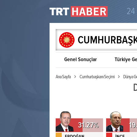
24
CUMHURBAŞKA
Genel Sonuçlar
Türkiye Ge
Ana Sayfa
Cumhurbaşkanı Seçimi
Dünya Ge
D
31.27%
19
ERDOĞAN
İNCE