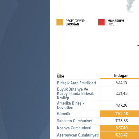
RECEP TAYYİP
MUHARREM
ERDOĞAN
İNCE
Erdoğan
Ülke
Birleşik Arap Emirlikleri
%14,13
Büyük Britanya Ve
Kuzey İrlanda Birleşik
%21,45
Krallığı
Amerika Birleşik
%17,26
Devletleri
Gümrük
%52,48
Sırbistan Cumhuriyeti
%23,53
Kosova Cumhuriyeti
%57,40
Azerbaycan Cumhuriyeti
%38,47