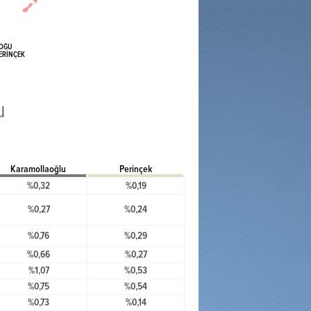
OĞU
ERİNÇEK
u
Karamollaoğlu
Perinçek
%0,32
%0,19
%0,27
%0,24
%0,76
%0,29
%0,66
%0,27
%1,07
%0,53
%0,75
%0,54
%0,73
%0,14