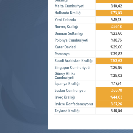
Dükalığı
Malta Cumhuriyeti
%10,42
Hollanda Krallığı
%73,03
Yeni Zelanda
%15,13
Norveç Krallığı
%56,18
Umman Sultanlığı
%23,60
Polonya Cumhuriyeti
%18,76
Katar Devleti
%29,00
Romanya
%39,83
Suudi Arabistan Krallığı
%53,63
Singapur Cumhuriyeti
%26,96
Güney Afrika
%35,03
Cumhuriyeti
İspanya Krallığı
%17,74
Sudan Cumhuriyeti
%65,70
İsveç Krallığı
%44,63
İsviçre Konfederasyonu
%37,26
Tayland Krallığı
%16,04