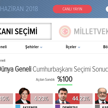
 HAZİRAN 2018
CANLI YAYIN
NI SEÇİMİ
MİLLETVEK
neli
Şehirler
İlçeler
Bö
neli
ünya Geneli
Cumhurbaşkanı Seçimi Sonu
%100
Açılan Sandık
.15%
4.23%
44.23%
AKŞENER
DEMİRTAŞ
KA