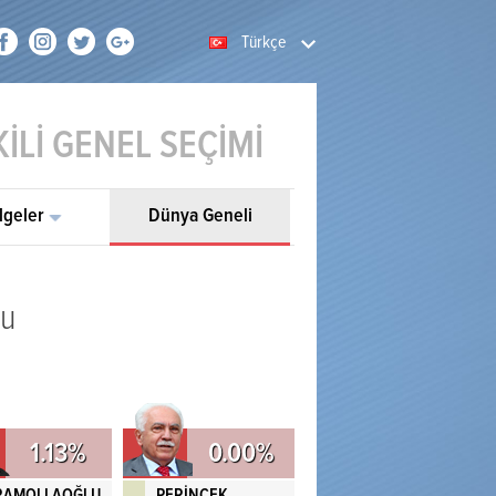
Türkçe
İLİ GENEL SEÇİMİ
lgeler
Dünya Geneli
cu
1.13%
0.00%
RAMOLLAOĞLU
PERİNÇEK