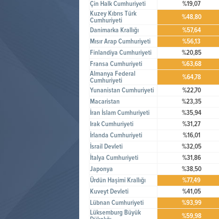
Çin Halk Cumhuriyeti
%19,07
Kuzey Kıbrıs Türk
%48,80
Cumhuriyeti
Danimarka Krallığı
%57,64
Mısır Arap Cumhuriyeti
%56,13
Finlandiya Cumhuriyeti
%20,85
Fransa Cumhuriyeti
%63,68
Almanya Federal
%64,78
Cumhuriyeti
Yunanistan Cumhuriyeti
%22,70
Macaristan
%23,35
İran İslam Cumhuriyeti
%35,94
Irak Cumhuriyeti
%31,27
İrlanda Cumhuriyeti
%16,01
İsrail Devleti
%32,05
İtalya Cumhuriyeti
%31,86
Japonya
%38,50
Ürdün Haşimi Krallığı
%77,49
Kuveyt Devleti
%41,05
Lübnan Cumhuriyeti
%93,99
Lüksemburg Büyük
%59,98