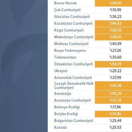
Bosna Hersek
%58,95
Çek Cumhuriyeti
%10,99
Gürcistan Cumhuriyeti
%36,22
Kazakistan Cumhuriyeti
%46,53
Kırgız Cumhuriyeti
%58,52
Makedonya Cumhuriyeti
%58,41
Moldova Cumhuriyeti
%40,49
Rusya Federasyonu
%27,26
Türkmenistan
%35,60
Özbekistan Cumhuriyeti
%54,39
Ukrayna
%29,22
Arnavutluk Cumhuriyeti
%37,99
Cezayir Demokratik Halk
%45,38
Cumhuriyeti
Avustralya
%45,29
Avusturya Cumhuriyeti
%72,34
Bahreyn Krallığı
%17,96
Belçika Krallığı
%74,85
Bulgaristan Cumhuriyeti
%25,44
Kanada
%25,53