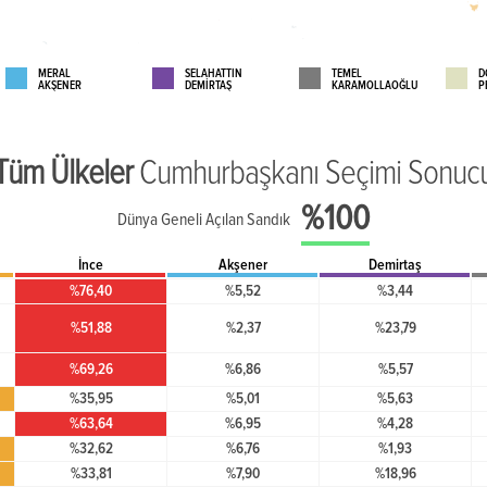
MERAL
SELAHATTİN
TEMEL
D
AKŞENER
DEMİRTAŞ
KARAMOLLAOĞLU
P
Tüm Ülkeler
Cumhurbaşkanı Seçimi Sonuc
%100
Dünya Geneli Açılan Sandık
İnce
Akşener
Demirtaş
%76,40
%5,52
%3,44
%51,88
%2,37
%23,79
%69,26
%6,86
%5,57
%35,95
%5,01
%5,63
%63,64
%6,95
%4,28
%32,62
%6,76
%1,93
%33,81
%7,90
%18,96