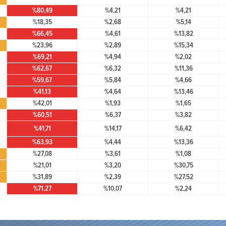
%80,49
%4,21
%4,21
%18,35
%2,68
%5,14
%66,45
%4,61
%13,82
%23,96
%2,89
%15,34
%69,21
%4,94
%2,02
%62,67
%6,32
%11,36
%59,67
%5,84
%4,66
%41,13
%4,64
%13,46
%42,01
%1,93
%1,65
%60,51
%6,37
%3,82
%41,71
%14,17
%6,42
%63,93
%4,44
%13,36
%27,08
%3,61
%1,08
%21,01
%3,20
%30,75
%31,89
%2,39
%27,52
%71,27
%10,07
%2,24