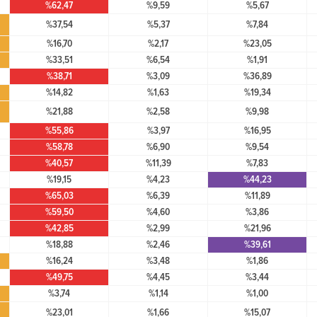
%62,47
%9,59
%5,67
%37,54
%5,37
%7,84
%16,70
%2,17
%23,05
%33,51
%6,54
%1,91
%38,71
%3,09
%36,89
%14,82
%1,63
%19,34
%21,88
%2,58
%9,98
%55,86
%3,97
%16,95
%58,78
%6,90
%9,54
%40,57
%11,39
%7,83
%19,15
%4,23
%44,23
%65,03
%6,39
%11,89
%59,50
%4,60
%3,86
%42,85
%2,99
%21,96
%18,88
%2,46
%39,61
%16,24
%3,48
%1,86
%49,75
%4,45
%3,44
%3,74
%1,14
%1,00
%23,01
%1,66
%15,07