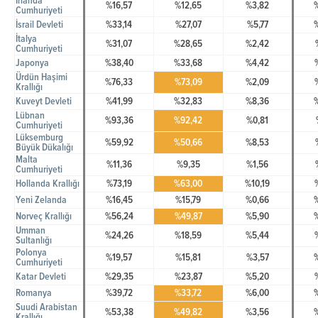
İrlanda
%16,57
%12,65
%3,82
Cumhuriyeti
İsrail Devleti
%33,14
%27,07
%5,77
İtalya
%31,07
%28,65
%2,42
Cumhuriyeti
Japonya
%38,40
%33,68
%4,42
Ürdün Haşimi
%76,33
%73,09
%2,09
Krallığı
Kuveyt Devleti
%41,99
%32,83
%8,36
Lübnan
%93,36
%92,42
%0,81
Cumhuriyeti
Lüksemburg
%59,92
%50,66
%8,53
Büyük Dükalığı
Malta
%11,36
%9,35
%1,56
Cumhuriyeti
Hollanda Krallığı
%73,19
%63,00
%10,19
Yeni Zelanda
%16,45
%15,79
%0,66
Norveç Krallığı
%56,24
%49,87
%5,90
Umman
%24,26
%18,59
%5,44
Sultanlığı
Polonya
%19,57
%15,81
%3,57
Cumhuriyeti
Katar Devleti
%29,35
%23,87
%5,20
Romanya
%39,72
%33,72
%6,00
Suudi Arabistan
%53,38
%49,82
%3,56
Krallığı