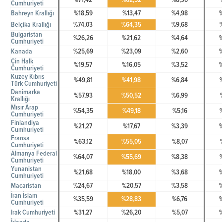
%71,42
%62,52
%8,90
Cumhuriyeti
Bahreyn Krallığı
%18,59
%13,47
%4,98
Belçika Krallığı
%74,03
%64,35
%9,68
Bulgaristan
%26,26
%21,62
%4,64
Cumhuriyeti
Kanada
%25,69
%23,09
%2,60
Çin Halk
%19,57
%16,05
%3,52
Cumhuriyeti
Kuzey Kıbrıs
%49,81
%41,98
%6,84
Türk Cumhuriyeti
Danimarka
%57,93
%50,52
%6,99
Krallığı
Mısır Arap
%54,35
%49,18
%5,16
Cumhuriyeti
Finlandiya
%21,27
%17,67
%3,39
Cumhuriyeti
Fransa
%63,12
%55,05
%8,07
Cumhuriyeti
Almanya Federal
%64,07
%55,69
%8,38
Cumhuriyeti
Yunanistan
%21,68
%18,00
%3,68
Cumhuriyeti
Macaristan
%24,67
%20,57
%3,58
İran İslam
%35,59
%28,83
%6,76
Cumhuriyeti
Irak Cumhuriyeti
%31,27
%26,20
%5,07