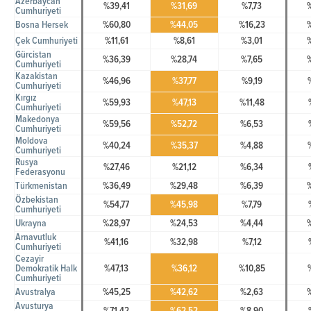
Azerbaycan
%39,41
%31,69
%7,73
Cumhuriyeti
Bosna Hersek
%60,80
%44,05
%16,23
Çek Cumhuriyeti
%11,61
%8,61
%3,01
Gürcistan
%36,39
%28,74
%7,65
Cumhuriyeti
Kazakistan
%46,96
%37,77
%9,19
Cumhuriyeti
Kırgız
%59,93
%47,13
%11,48
Cumhuriyeti
Makedonya
%59,56
%52,72
%6,53
Cumhuriyeti
Moldova
%40,24
%35,37
%4,88
Cumhuriyeti
Rusya
%27,46
%21,12
%6,34
Federasyonu
Türkmenistan
%36,49
%29,48
%6,39
Özbekistan
%54,77
%45,98
%7,79
Cumhuriyeti
Ukrayna
%28,97
%24,53
%4,44
Arnavutluk
%41,16
%32,98
%7,12
Cumhuriyeti
Cezayir
Demokratik Halk
%47,13
%36,12
%10,85
Cumhuriyeti
Avustralya
%45,25
%42,62
%2,63
Avusturya