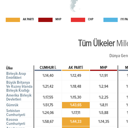
AK PARTİ
MHP
CHP
İYİ P
Tüm Ülkeler
Mil
Dünya Gene
CUMHUR İ.
AK PARTİ
MHP
M
Ülke
Birleşik Arap
%14,40
%12,49
%1,91
Emirlikleri
Büyük Britanya
Ve Kuzey İrlanda
%21,42
%18,48
%2,94
Birleşik Krallığı
Amerika Birleşik
%17,55
%15,30
%2,25
Devletleri
Gümrük
%51,75
%43,65
%8,11
Sırbistan
%24,06
%17,11
%5,88
Cumhuriyeti
Kosova
%58,67
%44,33
%14,35
Cumhuriyeti