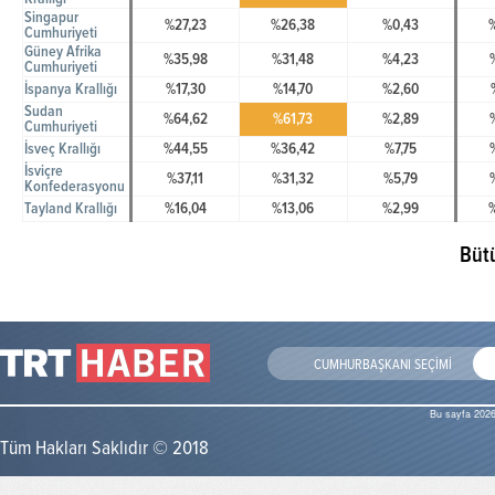
Singapur
%27,23
%26,38
%0,43
Cumhuriyeti
Güney Afrika
%35,98
%31,48
%4,23
Cumhuriyeti
İspanya Krallığı
%17,30
%14,70
%2,60
Sudan
%64,62
%61,73
%2,89
Cumhuriyeti
İsveç Krallığı
%44,55
%36,42
%7,75
İsviçre
%37,11
%31,32
%5,79
Konfederasyonu
Tayland Krallığı
%16,04
%13,06
%2,99
Büt
CUMHURBAŞKANI SEÇİMİ
Bu sayfa 2026
Tüm Hakları Saklıdır © 2018