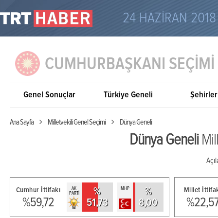
24 HAZİRAN 2018
CUMHURBAŞKANI SEÇİMİ
Genel Sonuçlar
Türkiye Geneli
Şehirler
Ana Sayfa
Milletvekili Genel Seçimi
Dünya Geneli
Dünya Geneli
Mil
Açıl
AK
MHP
Cumhur İttifakı
%
%
Millet İttifa
PARTİ
%59,72
%22,5
51,73
8,00